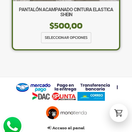
PANTALÓN ACAMPANADO CINTURA ELASTICA
SHEIN
$
500,00
Tu carrito está vacío.
Agregá un producto y aparecerá acá
Este
SELECCIONAR OPCIONES
automáticamente.
producto
tiene
múltiples
variantes.
Las
opciones
se
pueden
elegir
en
la
página
de
Acceso al panel