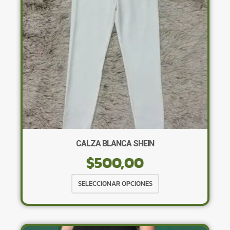
elegir
en
la
página
de
producto
CALZA BLANCA SHEIN
$
500,00
Este
SELECCIONAR OPCIONES
producto
tiene
múltiples
variantes.