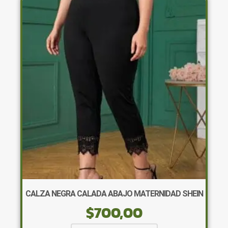
Las
opciones
se
pueden
elegir
en
la
página
de
producto
CALZA NEGRA CALADA ABAJO MATERNIDAD SHEIN
$
700,00