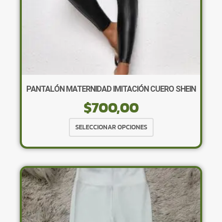
PANTALÓN MATERNIDAD IMITACIÓN CUERO SHEIN
$
700,00
Este
SELECCIONAR OPCIONES
producto
tiene
múltiples
variantes.
Las
opciones
se
pueden