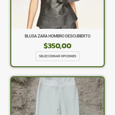
BLUSA ZARA HOMBRO DESCUBIERTO
$
350,00
Este
SELECCIONAR OPCIONES
producto
tiene
múltiples
variantes.
Las
opciones
se
pueden
elegir