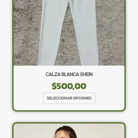
en
la
página
de
producto
CALZA BLANCA SHEIN
$
500,00
Este
SELECCIONAR OPCIONES
producto
tiene
múltiples
variantes.
Las