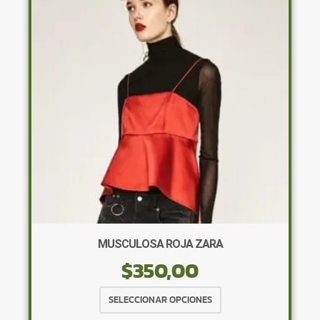
opciones
se
pueden
elegir
en
la
página
de
producto
MUSCULOSA ROJA ZARA
$
350,00
Este
SELECCIONAR OPCIONES
producto