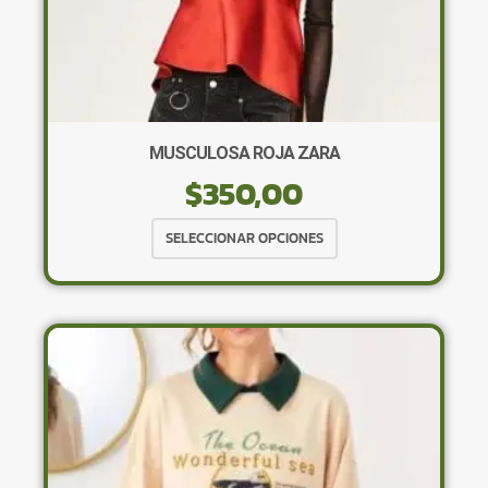
MUSCULOSA ROJA ZARA
$
350,00
Este
SELECCIONAR OPCIONES
producto
tiene
múltiples
variantes.
Las
opciones
se
pueden
elegir