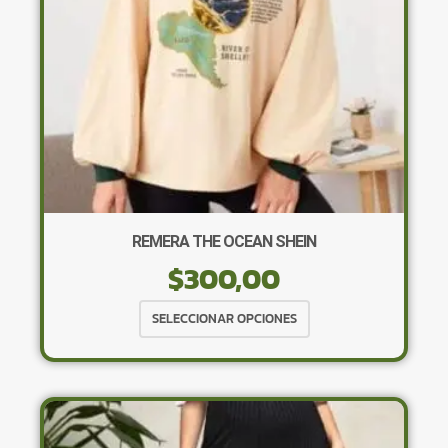
en
la
página
de
producto
REMERA THE OCEAN SHEIN
$
300,00
Este
SELECCIONAR OPCIONES
producto
tiene
múltiples
variantes.
Las