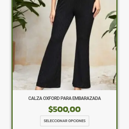
opciones
se
pueden
elegir
en
la
página
de
producto
CALZA OXFORD PARA EMBARAZADA
$
500,00
Este
SELECCIONAR OPCIONES
producto