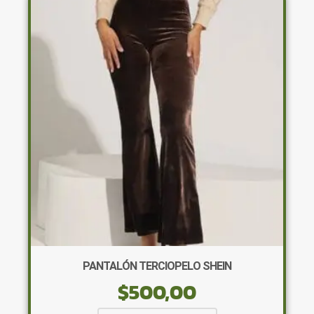
Las
opciones
se
pueden
elegir
en
la
página
de
producto
PANTALÓN TERCIOPELO SHEIN
$
500,00