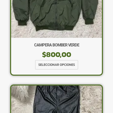
CAMPERA BOMBER VERDE
$
800,00
Este
SELECCIONAR OPCIONES
producto
tiene
múltiples
variantes.
Las
opciones
se
pueden