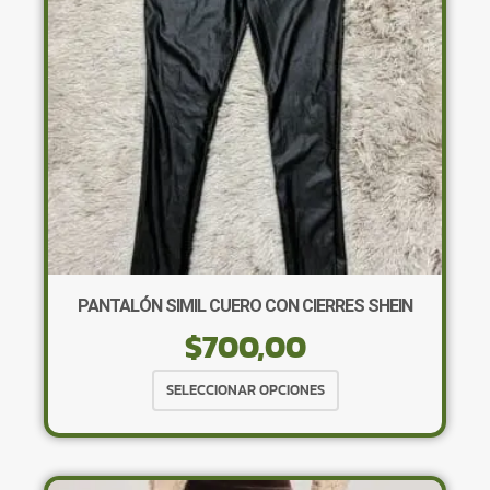
elegir
en
la
página
de
producto
PANTALÓN SIMIL CUERO CON CIERRES SHEIN
$
700,00
Este
SELECCIONAR OPCIONES
producto
tiene
múltiples
variantes.