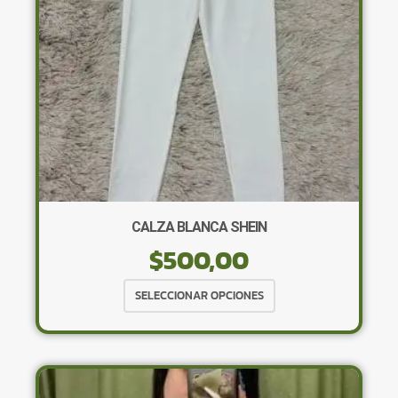
en
la
página
de
producto
CALZA BLANCA SHEIN
$
500,00
Este
SELECCIONAR OPCIONES
producto
tiene
múltiples
variantes.
Las