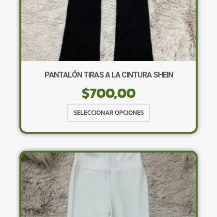
PANTALÓN TIRAS A LA CINTURA SHEIN
$
700,00
Este
SELECCIONAR OPCIONES
producto
tiene
múltiples
variantes.
Las
opciones
se
pueden
elegir