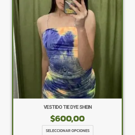
opciones
se
pueden
elegir
en
la
página
de
producto
VESTIDO TIE DYE SHEIN
$
600,00
Este
SELECCIONAR OPCIONES