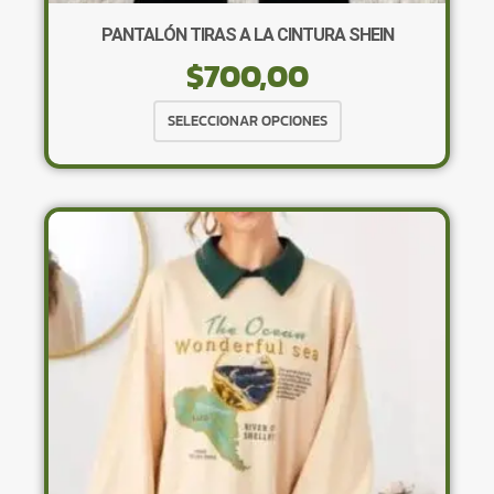
PANTALÓN TIRAS A LA CINTURA SHEIN
$
700,00
Este
SELECCIONAR OPCIONES
producto
tiene
múltiples
variantes.
Las
opciones
se
pueden
elegir
en
la
página
de
producto