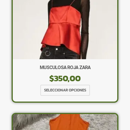
la
página
de
producto
MUSCULOSA ROJA ZARA
$
350,00
Este
SELECCIONAR OPCIONES
producto
tiene
múltiples
variantes.
Las
opciones