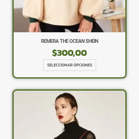
REMERA THE OCEAN SHEIN
$
300,00
Este
SELECCIONAR OPCIONES
producto
tiene
múltiples
variantes.
Las
opciones
se
pueden
elegir
en