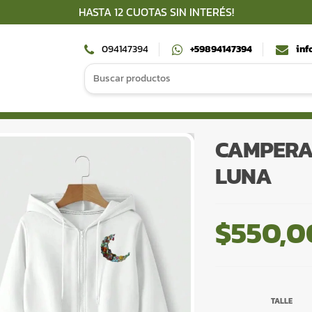
HASTA 12 CUOTAS SIN INTERÉS!
094147394
+59894147394
inf
Search
for:
CAMPERA
LUNA
$
550,0
TALLE