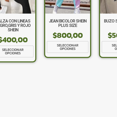
LZA CON LINEAS
JEAN BICOLOR SHEIN
BUZO S
GRO,GRIS Y ROJO
PLUS SIZE
SHEIN
$
800,00
$
5
$
400,00
Este
SELECCIONAR
SE
Este
OPCIONES
O
producto
SELECCIONAR
OPCIONES
producto
tiene
tiene
múltiples
múltiples
variantes.
variantes.
Las
Las
opciones
opciones
se
se
pueden
pueden
elegir
elegir
en
en
la