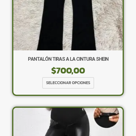
página
de
producto
PANTALÓN TIRAS A LA CINTURA SHEIN
$
700,00
Este
SELECCIONAR OPCIONES
producto
tiene
múltiples
variantes.
Las
opciones
se