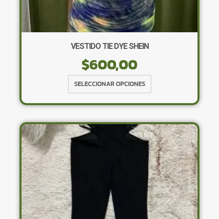
VESTIDO TIE DYE SHEIN
$
600,00
Este
SELECCIONAR OPCIONES
producto
tiene
múltiples
variantes.
Las
opciones
se
pueden
elegir
en
la