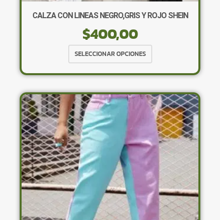
CALZA CON LINEAS NEGRO,GRIS Y ROJO SHEIN
$
400,00
Este
SELECCIONAR OPCIONES
producto
tiene
múltiples
variantes.
Las
opciones
se
pueden
elegir
en
la
página
de
producto