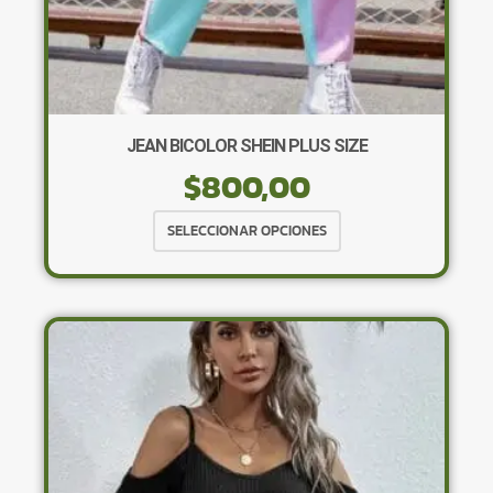
JEAN BICOLOR SHEIN PLUS SIZE
$
800,00
Este
SELECCIONAR OPCIONES
producto
tiene
múltiples
variantes.
Las
opciones
se
pueden
elegir
en