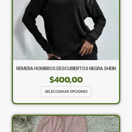
la
página
de
producto
REMERA HOMBROS DESCUBIERTOS NEGRA SHEIN
$
400,00
Este
SELECCIONAR OPCIONES
producto
tiene
múltiples
variantes.
Las
opciones