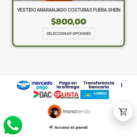
VESTIDO ANARANJADO COSTURAS FUERA SHEIN
$
800,00
Tu carrito está vacío.
Agregá un producto y aparecerá acá
Este
SELECCIONAR OPCIONES
automáticamente.
producto
tiene
múltiples
variantes.
Las
opciones
se
pueden
elegir
en
la
página
de
Acceso al panel
producto