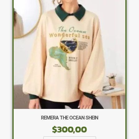
Las
opciones
se
pueden
elegir
en
la
página
de
producto
REMERA THE OCEAN SHEIN
$
300,00