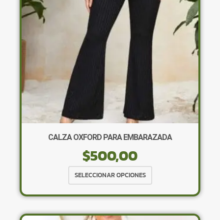
elegir
en
la
página
de
producto
CALZA OXFORD PARA EMBARAZADA
$
500,00
Este
SELECCIONAR OPCIONES
producto
tiene
múltiples
variantes.