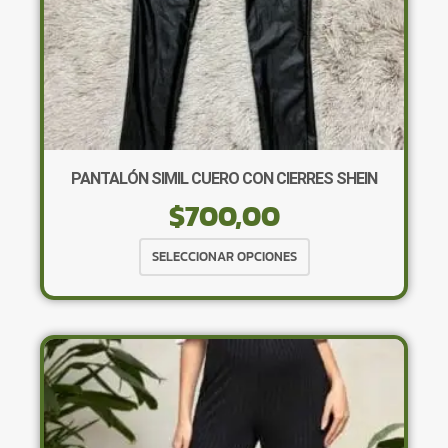
PANTALÓN SIMIL CUERO CON CIERRES SHEIN
$
700,00
Este
SELECCIONAR OPCIONES
producto
tiene
múltiples
variantes.
Las
opciones
se
pueden