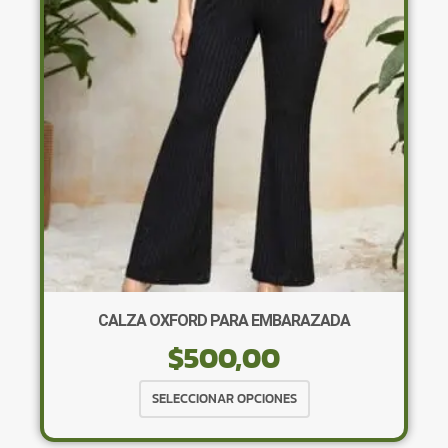
se
pueden
elegir
en
la
página
de
producto
CALZA OXFORD PARA EMBARAZADA
$
500,00
Este
SELECCIONAR OPCIONES
producto
tiene