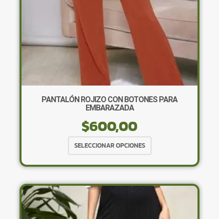
página
de
producto
PANTALÓN ROJIZO CON BOTONES PARA
EMBARAZADA
$
600,00
Este
SELECCIONAR OPCIONES
producto
tiene
múltiples
variantes.
Las
opciones