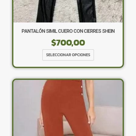
PANTALÓN SIMIL CUERO CON CIERRES SHEIN
$
700,00
Este
SELECCIONAR OPCIONES
producto
tiene
múltiples
variantes.
Las
opciones
se
pueden
elegir
en
la