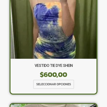
elegir
en
la
página
de
producto
VESTIDO TIE DYE SHEIN
$
600,00
Este
SELECCIONAR OPCIONES
producto
tiene
múltiples
variantes.