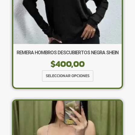
REMERA HOMBROS DESCUBIERTOS NEGRA SHEIN
$
400,00
Este
SELECCIONAR OPCIONES
producto
tiene
múltiples
variantes.
Las
opciones
se
pueden