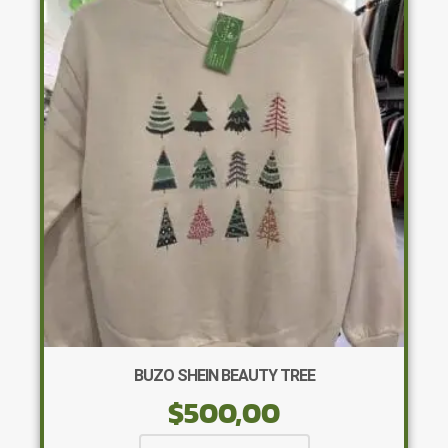
Las
opciones
se
pueden
elegir
en
la
página
de
producto
BUZO SHEIN BEAUTY TREE
$
500,00
Este