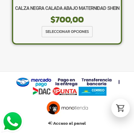
CALZA NEGRA CALADA ABAJO MATERNIDAD SHEIN
$
700,00
Tu carrito está vacío.
Agregá un producto y aparecerá acá
Este
SELECCIONAR OPCIONES
automáticamente.
producto
tiene
múltiples
variantes.
Las
opciones
se
pueden
elegir
en
la
página
de
Acceso al panel
producto