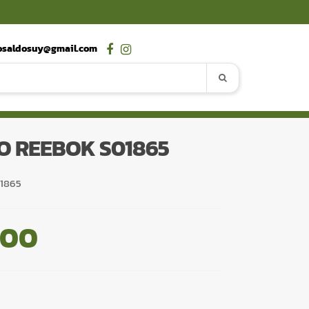
osaldosuy@gmail.com
O REEBOK S01865
01865
,00