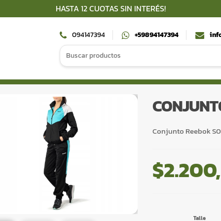
HASTA 12 CUOTAS SIN INTERÉS!
094147394
+59894147394
inf
Search
for:
CONJUNT
Conjunto Reebok S
$
2.200
Talle