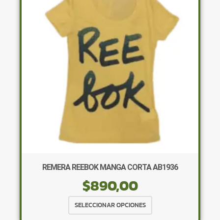
opciones
se
pueden
elegir
en
la
página
de
producto
REMERA REEBOK MANGA CORTA AB1936
$
890,00
Este
SELECCIONAR OPCIONES
producto