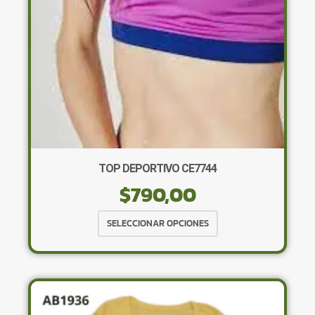
TOP DEPORTIVO CE7744
$
790,00
Este
SELECCIONAR OPCIONES
producto
tiene
múltiples
variantes.
Las