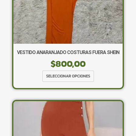
de
producto
VESTIDO ANARANJADO COSTURAS FUERA SHEIN
$
800,00
Este
SELECCIONAR OPCIONES
producto
tiene
múltiples
variantes.
Las
opciones
se
pueden