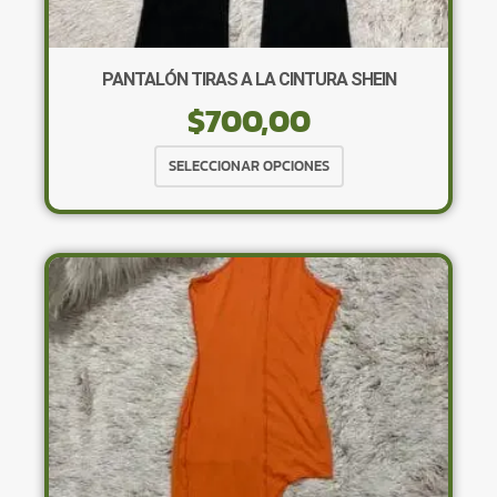
PANTALÓN TIRAS A LA CINTURA SHEIN
$
700,00
Este
SELECCIONAR OPCIONES
producto
tiene
múltiples
variantes.
Las
opciones
se
pueden
elegir
en
la
página