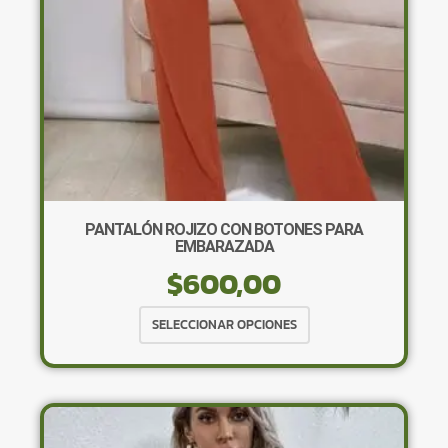
la
página
de
producto
PANTALÓN ROJIZO CON BOTONES PARA
EMBARAZADA
$
600,00
Este
SELECCIONAR OPCIONES
producto
tiene
múltiples
variantes.
Las