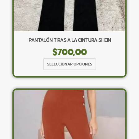
PANTALÓN TIRAS A LA CINTURA SHEIN
$
700,00
Este
SELECCIONAR OPCIONES
producto
tiene
múltiples
variantes.
Las
opciones
se
pueden
elegir
en