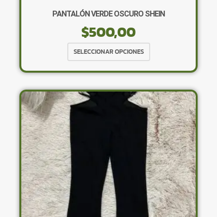
PANTALÓN VERDE OSCURO SHEIN
$
500,00
Este
SELECCIONAR OPCIONES
producto
tiene
múltiples
variantes.
Las
opciones
se
pueden
elegir
en
la
página
de
producto