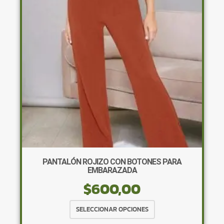
se
pueden
elegir
en
la
página
de
producto
PANTALÓN ROJIZO CON BOTONES PARA
EMBARAZADA
$
600,00
Este
SELECCIONAR OPCIONES
producto