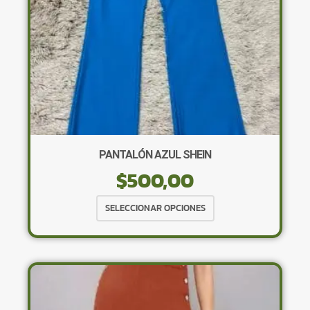
PANTALÓN AZUL SHEIN
$
500,00
Este
SELECCIONAR OPCIONES
producto
tiene
múltiples
variantes.
Las
opciones