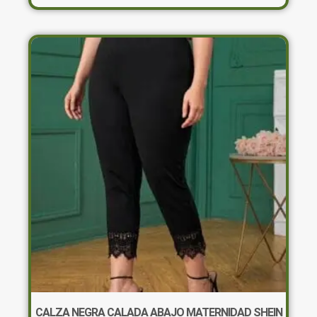
tiene
múltiples
variantes.
Las
opciones
se
pueden
elegir
en
la
página
de
producto
CALZA NEGRA CALADA ABAJO MATERNIDAD SHEIN