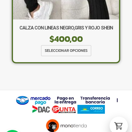
CALZA CON LINEAS NEGRO,GRIS Y ROJO SHEIN
$
400,00
Tu carrito está vacío.
Agregá un producto y aparecerá acá
Este
SELECCIONAR OPCIONES
automáticamente.
producto
tiene
múltiples
variantes.
Las
opciones
se
pueden
elegir
en
la