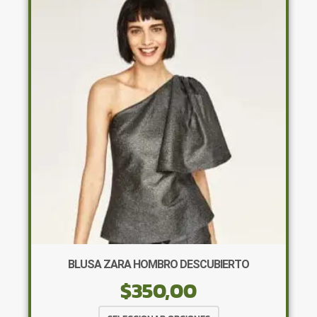
Las
opciones
se
pueden
elegir
en
la
página
de
producto
BLUSA ZARA HOMBRO DESCUBIERTO
$
350,00
Este