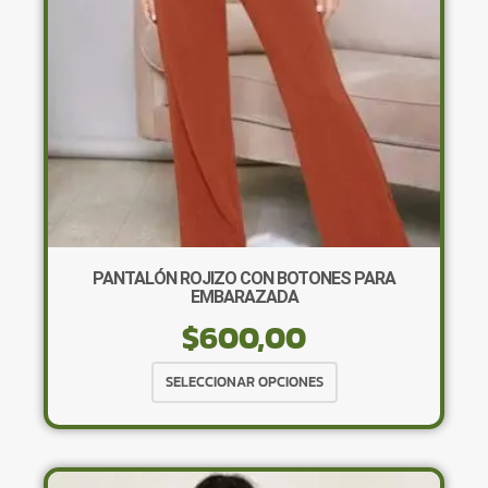
en
la
página
de
producto
PANTALÓN ROJIZO CON BOTONES PARA
EMBARAZADA
$
600,00
Este
SELECCIONAR OPCIONES
producto
tiene
múltiples
variantes.