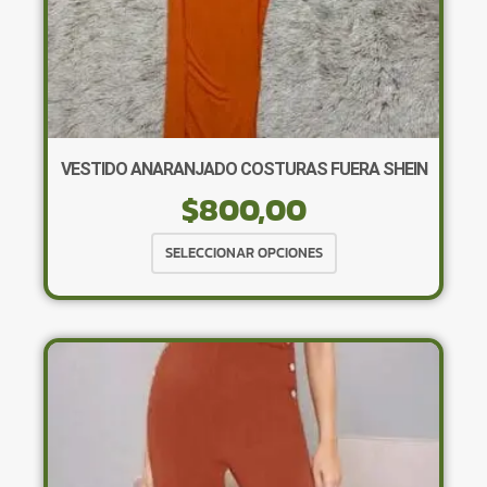
VESTIDO ANARANJADO COSTURAS FUERA SHEIN
$
800,00
Este
SELECCIONAR OPCIONES
producto
tiene
múltiples
variantes.
Las
opciones
se
pueden
elegir