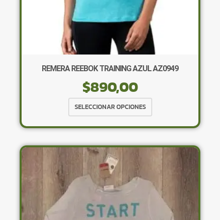
REMERA REEBOK TRAINING AZUL AZ0949
$
890,00
Este
SELECCIONAR OPCIONES
producto
tiene
múltiples
variantes.
Las
opciones
se
pueden
elegir