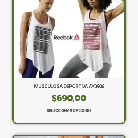
opciones
se
pueden
elegir
en
la
página
de
producto
MUSCULOSA DEPORTIVA AY0906
$
690,00
Este
SELECCIONAR OPCIONES
producto
tiene
múltiples
variantes.