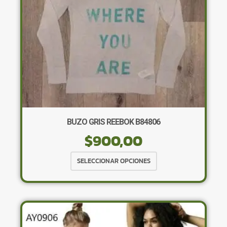
en
la
página
de
producto
BUZO GRIS REEBOK B84806
$
900,00
Este
SELECCIONAR OPCIONES
producto
tiene
múltiples
variantes.
Las