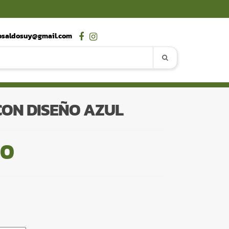
osaldosuy@gmail.com
ON DISEÑO AZUL
00