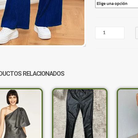
PALAZO
CON
DISEÑO
AZUL
CANTIDAD
DUCTOS RELACIONADOS