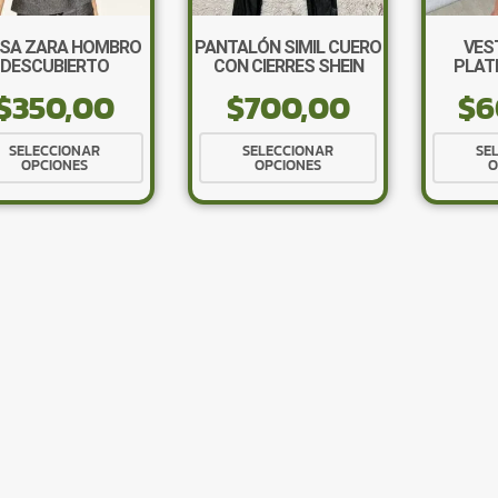
SA ZARA HOMBRO
PANTALÓN SIMIL CUERO
VES
DESCUBIERTO
CON CIERRES SHEIN
PLAT
$
350,00
$
700,00
$
6
Este
Este
SELECCIONAR
SELECCIONAR
SE
OPCIONES
OPCIONES
O
producto
producto
tiene
tiene
múltiples
múltiples
variantes.
variantes.
Las
Las
opciones
opciones
se
se
pueden
pueden
elegir
elegir
en
en
la
la
página
página
de
de