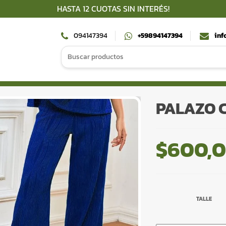
HASTA 12 CUOTAS SIN INTERÉS!
094147394
+59894147394
inf
Search
for:
PALAZO C
$
600,
TALLE