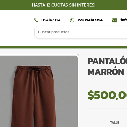
HASTA 12 CUOTAS SIN INTERÉS!
094147394
+59894147394
inf
Search
for:
PANTALÓ
MARRÓN
$
500,
TALLE