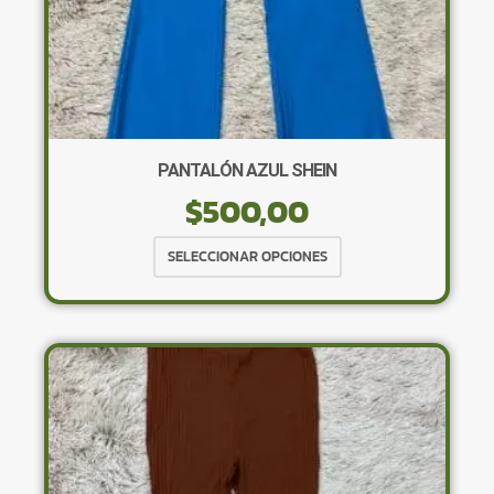
PANTALÓN AZUL SHEIN
$
500,00
Este
SELECCIONAR OPCIONES
producto
tiene
múltiples
variantes.
Las
opciones
se
pueden
elegir