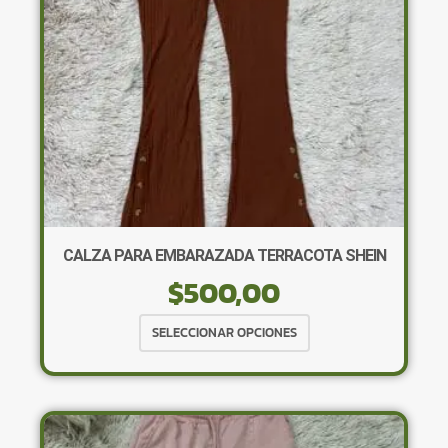
en
la
página
de
producto
CALZA PARA EMBARAZADA TERRACOTA SHEIN
$
500,00
Este
SELECCIONAR OPCIONES
producto
tiene
múltiples
variantes.
Las