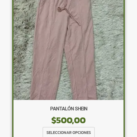
opciones
se
pueden
elegir
en
la
página
de
producto
PANTALÓN SHEIN
$
500,00
Este
SELECCIONAR OPCIONES