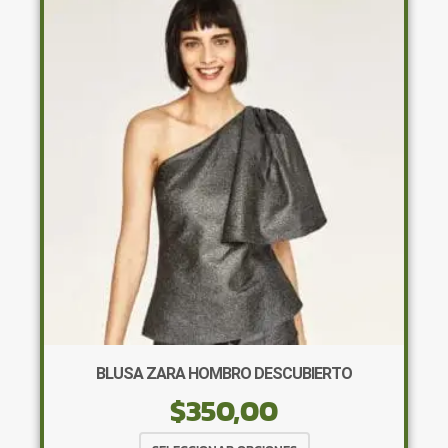
Las
opciones
se
pueden
elegir
en
la
página
de
producto
BLUSA ZARA HOMBRO DESCUBIERTO
$
350,00
Este