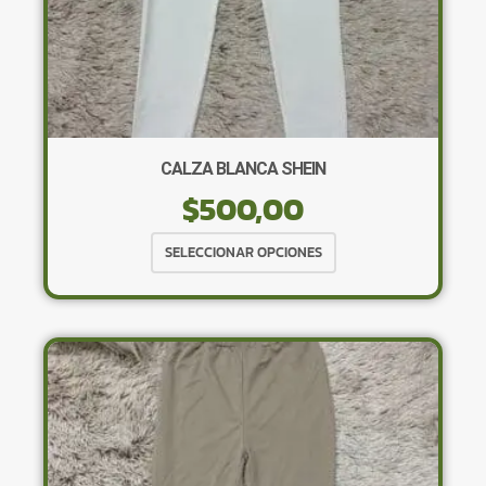
CALZA BLANCA SHEIN
$
500,00
Este
SELECCIONAR OPCIONES
producto
tiene
múltiples
variantes.
Las
opciones
se
pueden
elegir