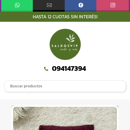
HASTA 12 CUOTAS SIN INTERÉS!
S
S
k
k
i
i
p
p
t
t
o
o
n
c
094147394
a
o
v
n
Search
i
t
for:
g
e
a
n
t
t
i
o
n