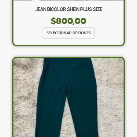
JEAN BICOLOR SHEIN PLUS SIZE
$
800,00
Este
SELECCIONAR OPCIONES
producto
tiene
múltiples
variantes.
Las
opciones
se
pueden
elegir
en
la
página
de
producto