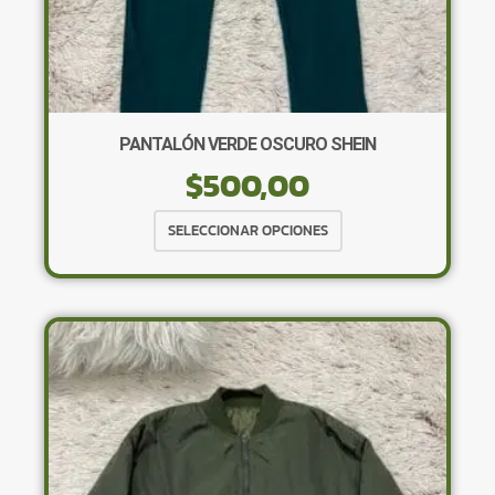
PANTALÓN VERDE OSCURO SHEIN
$
500,00
Este
SELECCIONAR OPCIONES
producto
tiene
múltiples
variantes.
Las
opciones
se
pueden
elegir
en