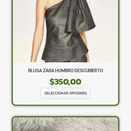
BLUSA ZARA HOMBRO DESCUBIERTO
$
350,00
Este
SELECCIONAR OPCIONES
producto
tiene
múltiples
variantes.
Las