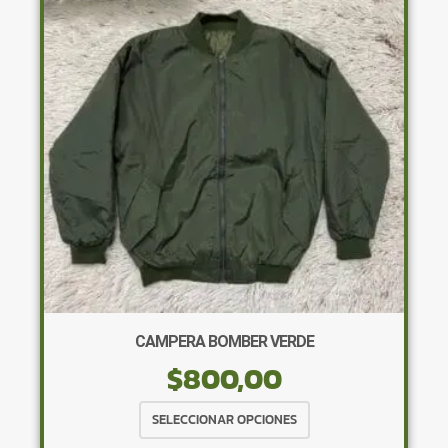
opciones
se
pueden
elegir
en
la
página
de
producto
CAMPERA BOMBER VERDE
$
800,00
Este
SELECCIONAR OPCIONES
producto