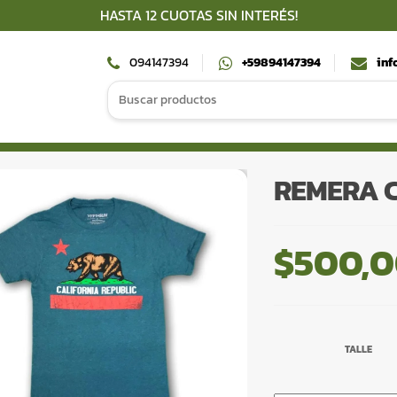
HASTA 12 CUOTAS SIN INTERÉS!
094147394
+59894147394
inf
Search
for:
REMERA C
$
500,
TALLE