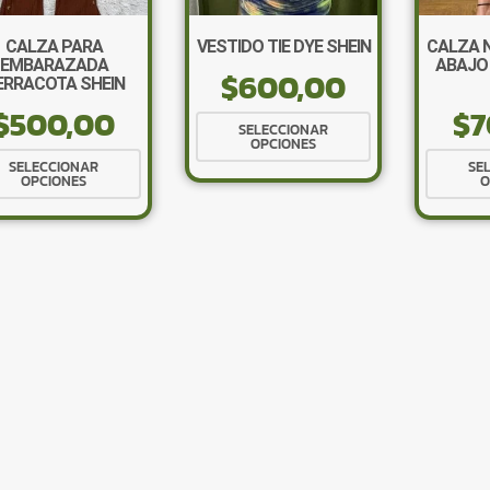
CALZA PARA
VESTIDO TIE DYE SHEIN
CALZA 
EMBARAZADA
ABAJO
$
600,00
ERRACOTA SHEIN
$
500,00
$
7
Este
SELECCIONAR
OPCIONES
producto
Este
SELECCIONAR
SE
tiene
OPCIONES
O
producto
múltiples
tiene
variantes.
múltiples
Las
variantes.
opciones
Las
se
opciones
pueden
se
elegir
pueden
en
elegir
la
en
página
la
de
página