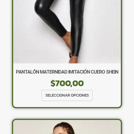
PANTALÓN MATERNIDAD IMITACIÓN CUERO SHEIN
$
700,00
Este
SELECCIONAR OPCIONES
producto
tiene
múltiples
variantes.
Las