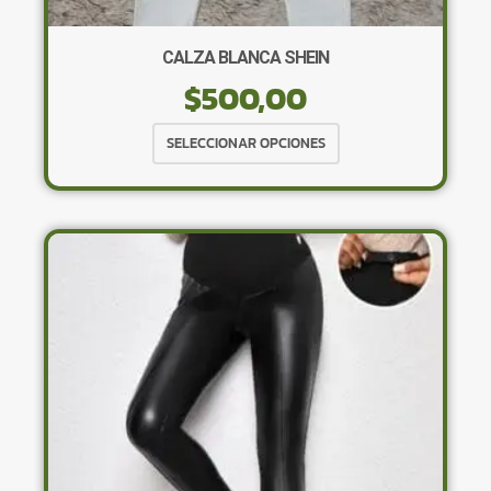
CALZA BLANCA SHEIN
$
500,00
Este
SELECCIONAR OPCIONES
producto
tiene
múltiples
variantes.
Las
opciones
se
pueden
elegir
en
la
página
de