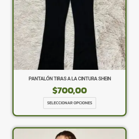
en
la
página
de
producto
PANTALÓN TIRAS A LA CINTURA SHEIN
$
700,00
Este
SELECCIONAR OPCIONES
producto
tiene
múltiples
variantes.
Las