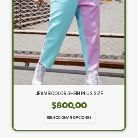
pueden
elegir
en
la
página
de
producto
JEAN BICOLOR SHEIN PLUS SIZE
$
800,00
Este
SELECCIONAR OPCIONES
producto
tiene
múltiples