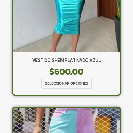
VESTIDO SHEIN PLATINADO AZUL
$
600,00
Este
SELECCIONAR OPCIONES
producto
tiene
múltiples
variantes.
Las
opciones
se