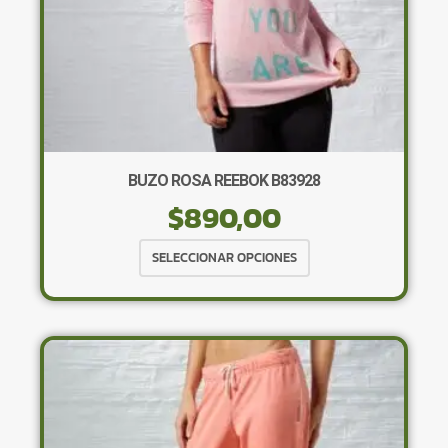
de
producto
BUZO ROSA REEBOK B83928
$
890,00
Este
SELECCIONAR OPCIONES
producto
tiene
múltiples
variantes.
Las
opciones
se
pueden