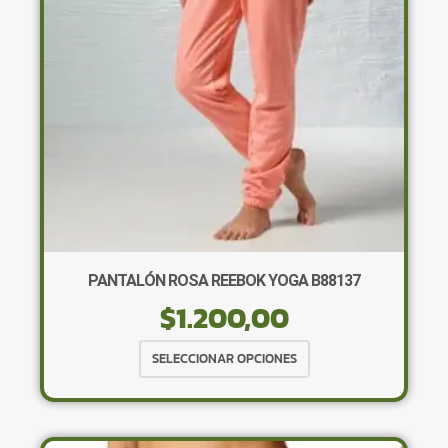
elegir
en
la
página
de
producto
PANTALÓN ROSA REEBOK YOGA B88137
$
1.200,00
Este
SELECCIONAR OPCIONES
producto
tiene
múltiples
variantes.