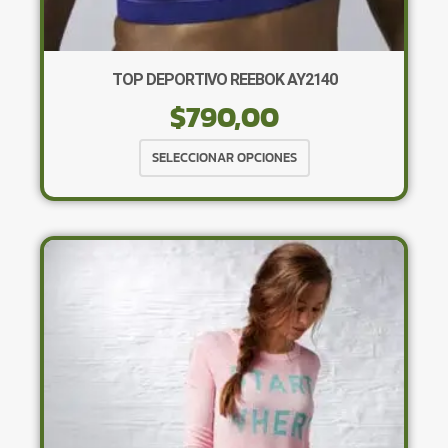
TOP DEPORTIVO REEBOK AY2140
$
790,00
Este
SELECCIONAR OPCIONES
producto
tiene
múltiples
variantes.
Las
opciones
se
pueden
elegir
en
la
página