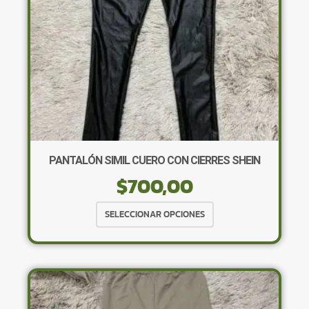
la
página
de
producto
PANTALÓN SIMIL CUERO CON CIERRES SHEIN
$
700,00
Este
SELECCIONAR OPCIONES
producto
tiene
múltiples
variantes.
Las
opciones