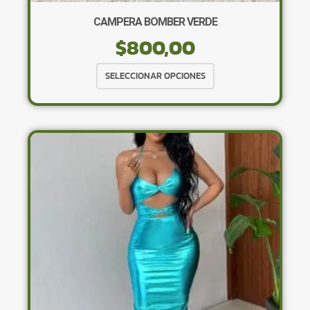
CAMPERA BOMBER VERDE
$
800,00
Este
SELECCIONAR OPCIONES
producto
tiene
múltiples
variantes.
Las
opciones
se
pueden
elegir
en
la
página
de
producto