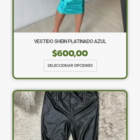
VESTIDO SHEIN PLATINADO AZUL
$
600,00
Este
SELECCIONAR OPCIONES
producto
tiene
múltiples
variantes.
Las
opciones
se
pueden
elegir
en