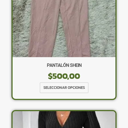
la
página
de
producto
PANTALÓN SHEIN
$
500,00
Este
SELECCIONAR OPCIONES
producto
tiene
múltiples
variantes.
Las
opciones