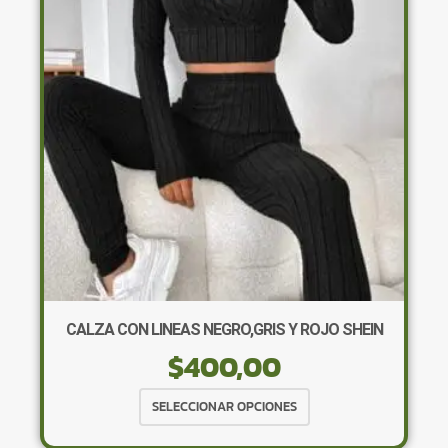
se
pueden
elegir
en
la
página
de
producto
×
CALZA CON LINEAS NEGRO,GRIS Y ROJO SHEIN
$
400,00
Tu carrito está vacío.
Agregá un producto y aparecerá acá
Este
SELECCIONAR OPCIONES
automáticamente.
producto
tiene