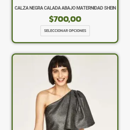
CALZA NEGRA CALADA ABAJO MATERNIDAD SHEIN
$
700,00
Este
SELECCIONAR OPCIONES
producto
tiene
múltiples
variantes.
Las
opciones
se
pueden
elegir
en
la
página
de
producto