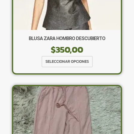
BLUSA ZARA HOMBRO DESCUBIERTO
$
350,00
Este
SELECCIONAR OPCIONES
producto
tiene
múltiples
variantes.
Las
opciones
se
pueden
elegir
en