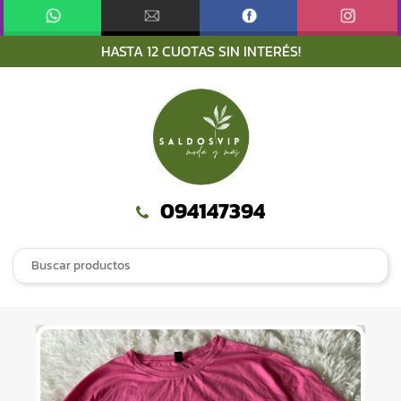
HASTA 12 CUOTAS SIN INTERÉS!
S
S
k
k
i
i
p
p
t
t
o
o
n
c
094147394
a
o
v
n
Search
i
t
for:
g
e
a
n
t
t
i
o
n