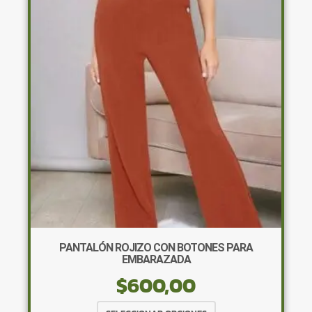
opciones
se
pueden
elegir
en
la
página
de
producto
PANTALÓN ROJIZO CON BOTONES PARA
EMBARAZADA
$
600,00
Este