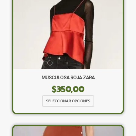
en
la
página
de
producto
MUSCULOSA ROJA ZARA
$
350,00
Este
SELECCIONAR OPCIONES
producto
tiene
múltiples
variantes.
Las