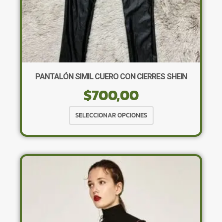
PANTALÓN SIMIL CUERO CON CIERRES SHEIN
$
700,00
Este
SELECCIONAR OPCIONES
producto
tiene
múltiples
variantes.
Las
opciones
se
pueden
elegir