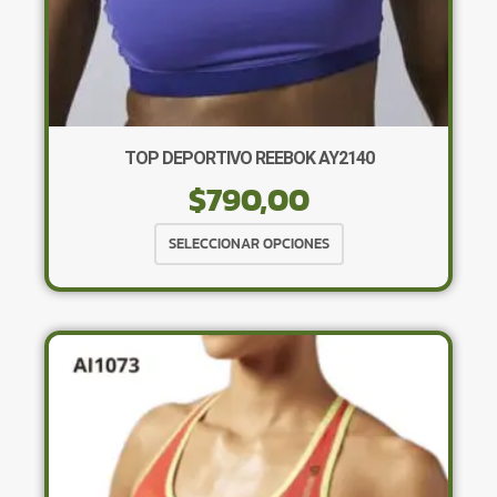
TOP DEPORTIVO REEBOK AY2140
$
790,00
Este
SELECCIONAR OPCIONES
producto
tiene
múltiples
variantes.
Las
opciones
se
pueden
elegir