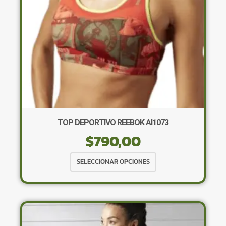
en
la
página
de
producto
TOP DEPORTIVO REEBOK AI1073
$
790,00
Este
SELECCIONAR OPCIONES
producto
tiene
múltiples
variantes.
Las