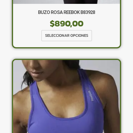
BUZO ROSA REEBOK B83928
$
890,00
Este
SELECCIONAR OPCIONES
producto
tiene
múltiples
variantes.
Las
opciones
se
pueden
elegir
en
la
página
de
producto