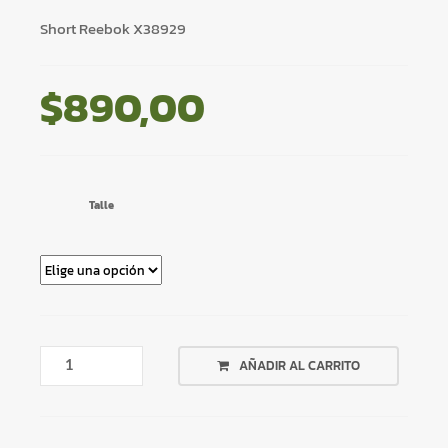
Short Reebok X38929
$
890,00
Talle
SHORT
AÑADIR AL CARRITO
REEBOK
X38929
CANTIDAD