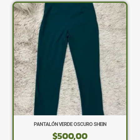
variantes.
Las
opciones
se
pueden
elegir
en
la
página
de
producto
PANTALÓN VERDE OSCURO SHEIN
$
500,00