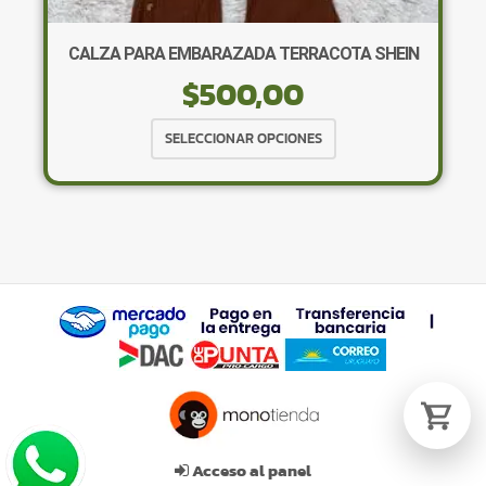
CALZA PARA EMBARAZADA TERRACOTA SHEIN
$
500,00
Tu carrito está vacío.
Agregá un producto y aparecerá acá
Este
SELECCIONAR OPCIONES
automáticamente.
producto
tiene
múltiples
variantes.
Las
opciones
se
pueden
elegir
en
la
página
de
Acceso al panel