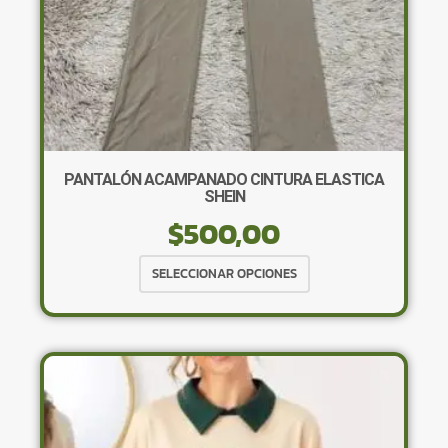
PANTALÓN ACAMPANADO CINTURA ELASTICA
SHEIN
$
500,00
Este
SELECCIONAR OPCIONES
producto
tiene
múltiples
variantes.
Las
opciones
se