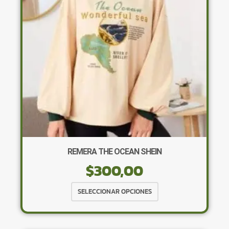
pueden
elegir
en
la
página
de
producto
REMERA THE OCEAN SHEIN
$
300,00
Este
SELECCIONAR OPCIONES
producto
tiene
múltiples