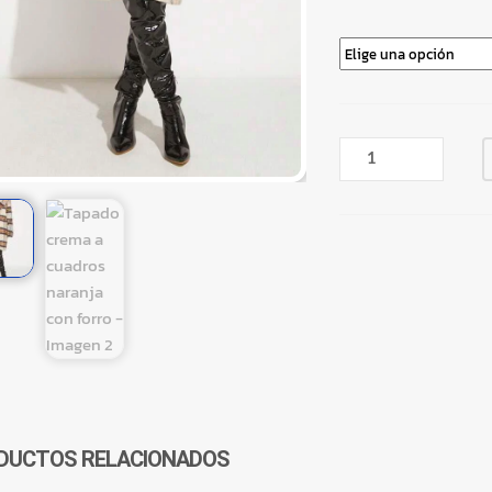
TAPADO
CREMA
A
CUADROS
NARANJA
CON
FORRO
CANTIDAD
DUCTOS RELACIONADOS