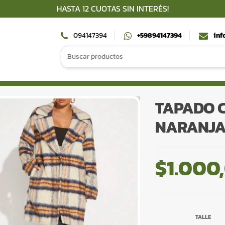
HASTA 12 CUOTAS SIN INTERÉS!
094147394
+59894147394
inf
Search
for:
TAPADO 
NARANJA
$
1.000
TALLE