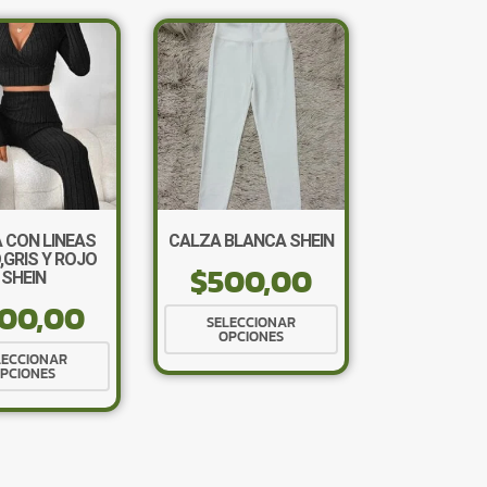
 CON LINEAS
CALZA BLANCA SHEIN
,GRIS Y ROJO
$
500,00
SHEIN
00,00
Este
SELECCIONAR
OPCIONES
producto
Este
×
LECCIONAR
tiene
PCIONES
producto
múltiples
tiene
variantes.
múltiples
Las
variantes.
opciones
Las