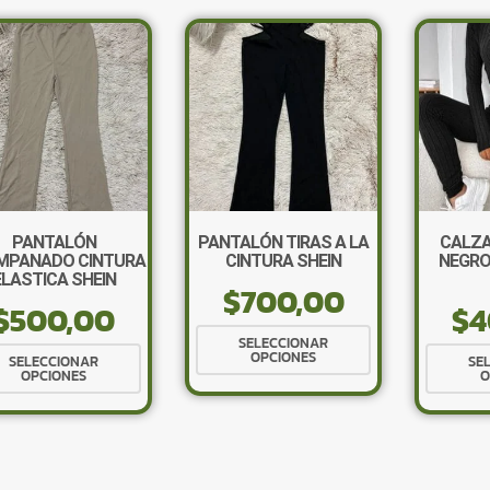
PANTALÓN
PANTALÓN TIRAS A LA
CALZA
MPANADO CINTURA
CINTURA SHEIN
NEGRO
ELASTICA SHEIN
$
700,00
$
500,00
$
4
Este
SELECCIONAR
Este
OPCIONES
producto
SELECCIONAR
SE
OPCIONES
O
producto
tiene
tiene
múltiples
múltiples
variantes.
variantes.
Las
Las