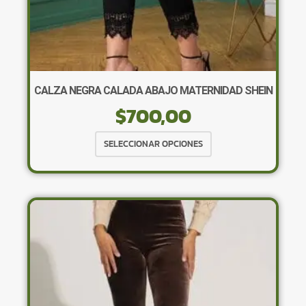
CALZA NEGRA CALADA ABAJO MATERNIDAD SHEIN
$
700,00
Este
SELECCIONAR OPCIONES
producto
tiene
múltiples
variantes.
Las
opciones
se
pueden
elegir
en