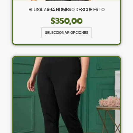
BLUSA ZARA HOMBRO DESCUBIERTO
$
350,00
Este
SELECCIONAR OPCIONES
producto
tiene
múltiples
variantes.
Las
opciones
se
pueden
elegir
en
la
página
de
producto