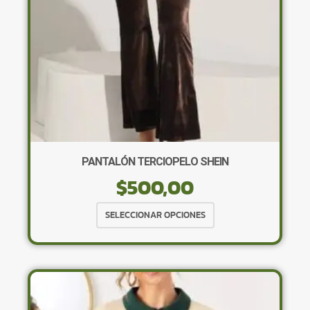
la
página
de
producto
PANTALÓN TERCIOPELO SHEIN
$
500,00
Este
SELECCIONAR OPCIONES
producto
tiene
múltiples
variantes.
Las
opciones