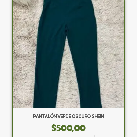
Las
opciones
se
pueden
elegir
en
la
página
de
producto
PANTALÓN VERDE OSCURO SHEIN
$
500,00