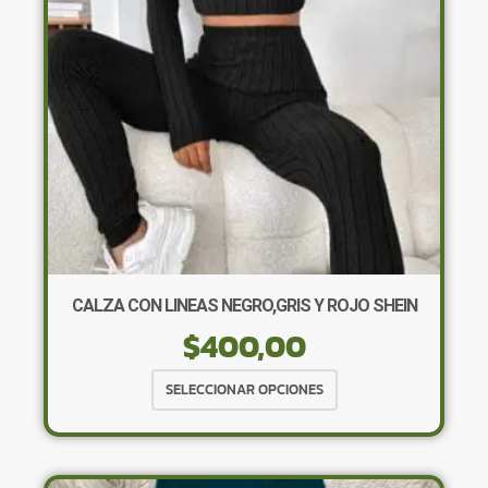
CALZA CON LINEAS NEGRO,GRIS Y ROJO SHEIN
$
400,00
Este
SELECCIONAR OPCIONES
producto
tiene
múltiples
variantes.