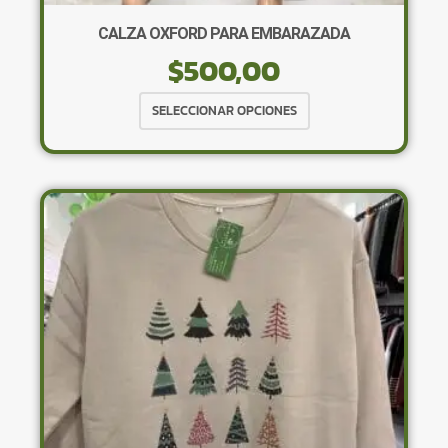
CALZA OXFORD PARA EMBARAZADA
$
500,00
Este
SELECCIONAR OPCIONES
producto
tiene
múltiples
variantes.
Las
opciones
se
pueden
elegir
en
la
página
de
producto