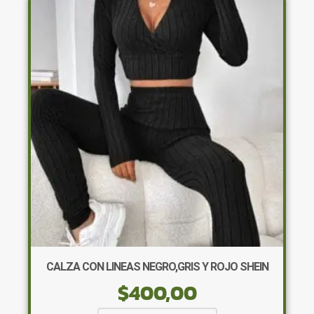
Las
opciones
se
pueden
elegir
en
la
página
de
producto
CALZA CON LINEAS NEGRO,GRIS Y ROJO SHEIN
$
400,00