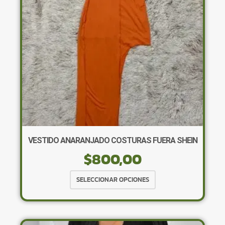
elegir
en
la
página
de
producto
VESTIDO ANARANJADO COSTURAS FUERA SHEIN
$
800,00
Este
SELECCIONAR OPCIONES
producto
tiene
múltiples
variantes.