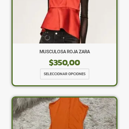
MUSCULOSA ROJA ZARA
$
350,00
Este
SELECCIONAR OPCIONES
producto
tiene
múltiples
variantes.
Las
opciones
se
pueden