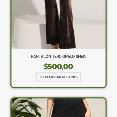
la
página
de
producto
PANTALÓN TERCIOPELO SHEIN
$
500,00
Este
SELECCIONAR OPCIONES
producto
tiene
múltiples
variantes.
Las
opciones