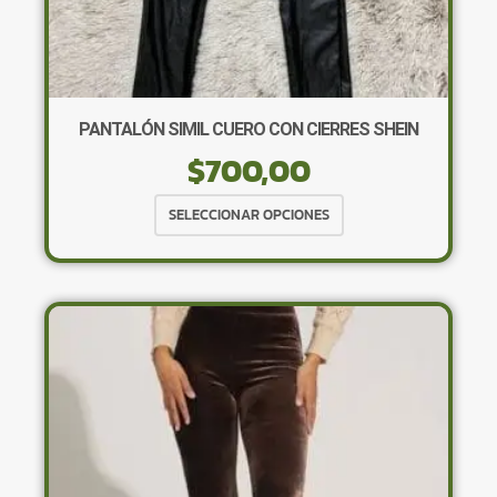
PANTALÓN SIMIL CUERO CON CIERRES SHEIN
$
700,00
Este
SELECCIONAR OPCIONES
producto
tiene
múltiples
variantes.
Las
opciones
se
pueden
elegir
en