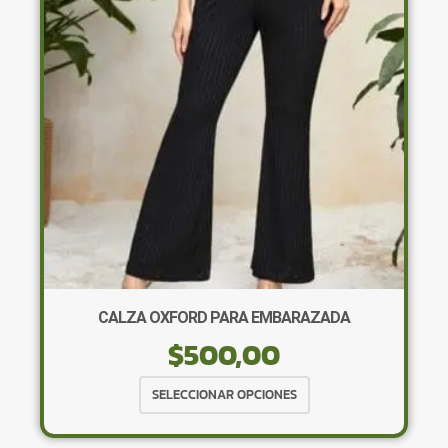
se
pueden
elegir
en
la
página
de
producto
CALZA OXFORD PARA EMBARAZADA
$
500,00
Este
SELECCIONAR OPCIONES
producto
tiene