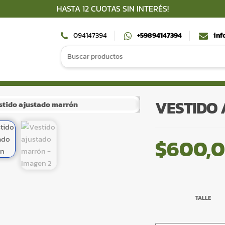
HASTA 12 CUOTAS SIN INTERÉS!
094147394
+59894147394
inf
Search
for:
VESTIDO
$
600,
TALLE