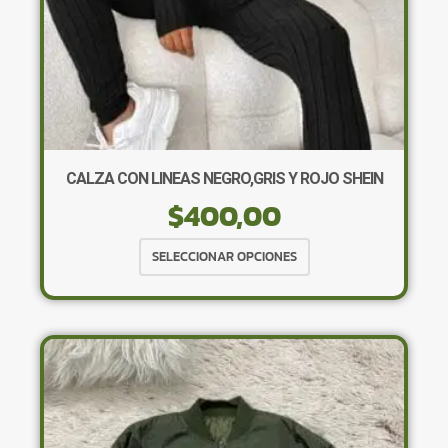
CALZA CON LINEAS NEGRO,GRIS Y ROJO SHEIN
$
400,00
Este
SELECCIONAR OPCIONES
producto
tiene
múltiples
variantes.
Las
opciones
se
pueden