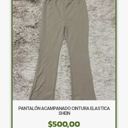
Las
opciones
se
pueden
elegir
en
la
página
de
producto
PANTALÓN ACAMPANADO CINTURA ELASTICA
SHEIN
$
500,00