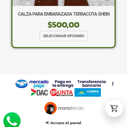
CALZA PARA EMBARAZADA TERRACOTA SHEIN
$
500,00
Tu carrito está vacío.
Agregá un producto y aparecerá acá
Este
SELECCIONAR OPCIONES
automáticamente.
producto
tiene
múltiples
variantes.
Las
opciones
se
pueden
elegir
en
la
página
de
Acceso al panel