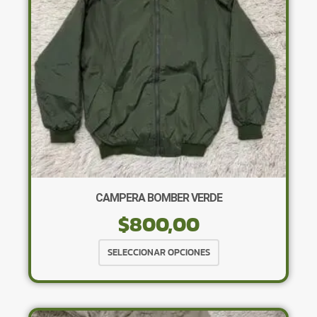
elegir
en
la
página
de
producto
CAMPERA BOMBER VERDE
$
800,00
Este
SELECCIONAR OPCIONES
producto
tiene
múltiples
variantes.