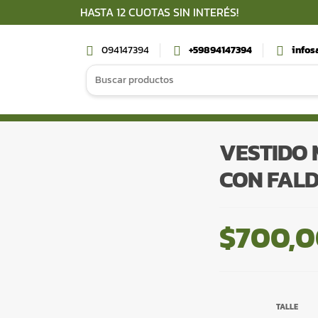
HASTA 12 CUOTAS SIN INTERÉS!
094147394
+59894147394
info
Search
for:
VESTIDO
CON FAL
$
700,
TALLE