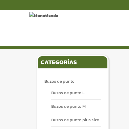
S
S
k
k
i
i
p
p
t
t
o
o
n
c
CATEGORÍAS
a
o
v
n
i
t
Buzos de punto
g
e
a
n
Buzos de punto L
t
t
i
Buzos de punto M
o
n
Buzos de punto plus size