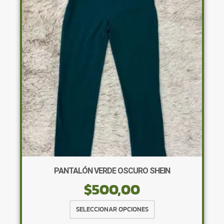
opciones
se
pueden
elegir
en
la
página
de
producto
PANTALÓN VERDE OSCURO SHEIN
$
500,00
Este
SELECCIONAR OPCIONES
producto