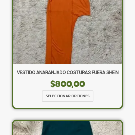
VESTIDO ANARANJADO COSTURAS FUERA SHEIN
$
800,00
Este
SELECCIONAR OPCIONES
producto
tiene
múltiples
variantes.
Las