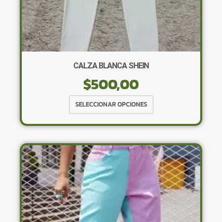
CALZA BLANCA SHEIN
$
500,00
Este
SELECCIONAR OPCIONES
producto
tiene
múltiples
variantes.
Las
opciones
se
pueden
elegir
en