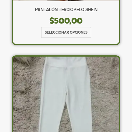
PANTALÓN TERCIOPELO SHEIN
$
500,00
Este
SELECCIONAR OPCIONES
producto
tiene
múltiples
variantes.
Las
opciones
se
pueden
elegir
en
la
página
de
producto