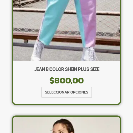
la
página
de
producto
JEAN BICOLOR SHEIN PLUS SIZE
$
800,00
Este
SELECCIONAR OPCIONES
producto
tiene
múltiples
variantes.
Las
opciones