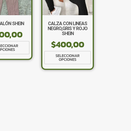
ALÓN SHEIN
CALZA CON LINEAS
NEGRO,GRIS Y ROJO
00,00
SHEIN
$
400,00
Este
LECCIONAR
PCIONES
producto
Este
SELECCIONAR
tiene
OPCIONES
producto
múltiples
tiene
variantes.
múltiples
×
Las
variantes.
opciones
Las
se
opciones
pueden
se
elegir
pueden
en
elegir
Tu carrito está vacío.
la
en
Agregá un producto y aparecerá acá
página
automáticamente.