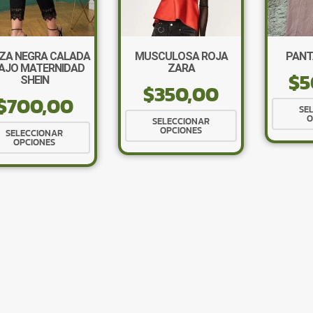
ZA NEGRA CALADA
MUSCULOSA ROJA
PANT
AJO MATERNIDAD
ZARA
$
5
SHEIN
$
350,00
$
700,00
SE
Este
O
SELECCIONAR
Este
OPCIONES
producto
SELECCIONAR
OPCIONES
producto
tiene
tiene
múltiples
múltiples
variantes.
variantes.
Las
Las
opciones
opciones
se
se
pueden
pueden
elegir
elegir
en
en
la