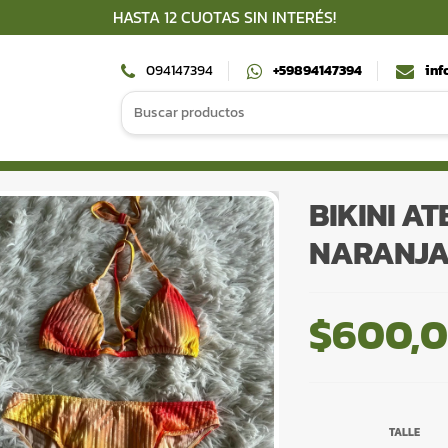
HASTA 12 CUOTAS SIN INTERÉS!
094147394
+59894147394
inf
Search
for:
BIKINI A
NARANJ
$
600,
TALLE