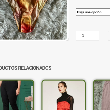
BIKINI
ATERCIOPELADA
ROSA
Y
NARANJA
CANTIDAD
DUCTOS RELACIONADOS