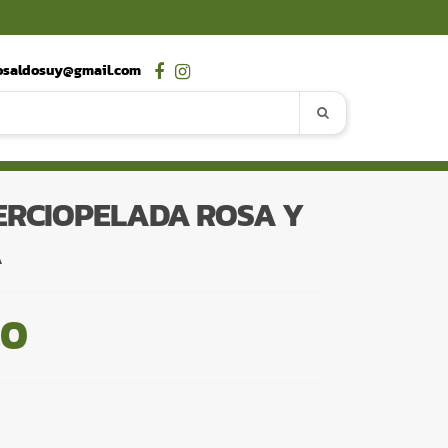
osaldosuy@gmail.com
TERCIOPELADA ROSA Y
A
00