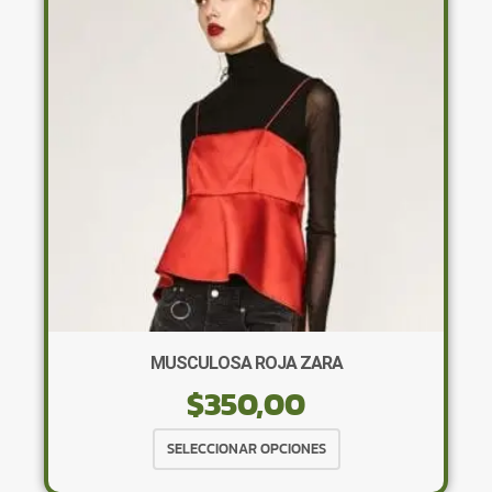
se
pueden
elegir
en
la
página
de
producto
MUSCULOSA ROJA ZARA
$
350,00
Este
SELECCIONAR OPCIONES
producto