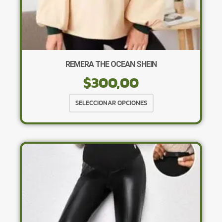
REMERA THE OCEAN SHEIN
$
300,00
Este
SELECCIONAR OPCIONES
producto
tiene
múltiples
variantes.
Las
opciones
se
pueden
elegir
en