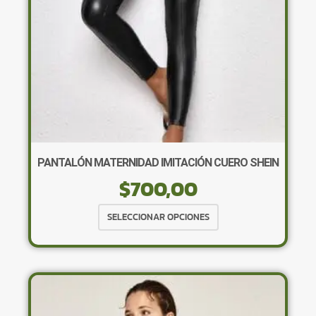
la
página
de
producto
PANTALÓN MATERNIDAD IMITACIÓN CUERO SHEIN
$
700,00
Este
SELECCIONAR OPCIONES
producto
tiene
múltiples
variantes.
Las
opciones