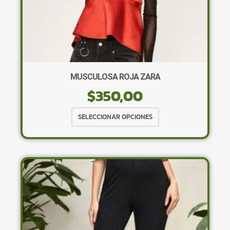
producto
MUSCULOSA ROJA ZARA
$
350,00
Este
SELECCIONAR OPCIONES
producto
tiene
múltiples
variantes.
Las
opciones
se
pueden
elegir