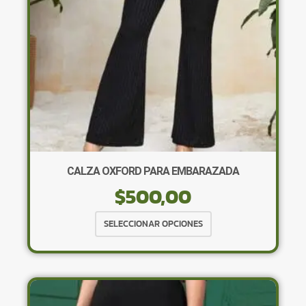
en
la
página
de
producto
CALZA OXFORD PARA EMBARAZADA
$
500,00
Este
SELECCIONAR OPCIONES
producto
tiene
múltiples
variantes.
Las