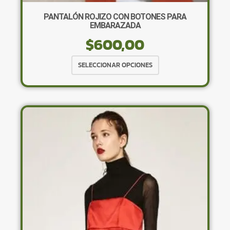
PANTALÓN ROJIZO CON BOTONES PARA
EMBARAZADA
$
600,00
Este
SELECCIONAR OPCIONES
producto
tiene
múltiples
variantes.
Las
opciones
se
pueden
elegir
en
la
página
de