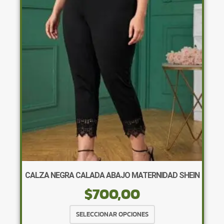
opciones
se
pueden
elegir
en
la
página
de
producto
×
CALZA NEGRA CALADA ABAJO MATERNIDAD SHEIN
$
700,00
Tu carrito está vacío.
Agregá un producto y aparecerá acá
Este
SELECCIONAR OPCIONES
automáticamente.
producto