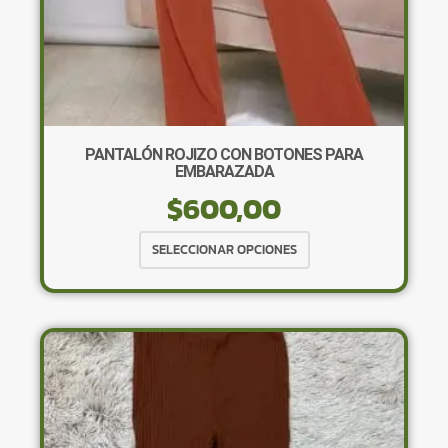
PANTALÓN ROJIZO CON BOTONES PARA
EMBARAZADA
$
600,00
Este
SELECCIONAR OPCIONES
producto
tiene
múltiples
variantes.
Las
opciones
se
pueden