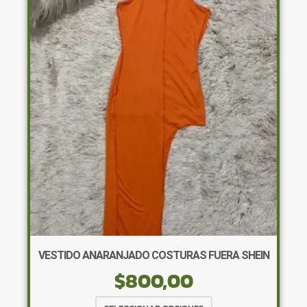
Las
opciones
se
pueden
elegir
en
la
página
de
producto
VESTIDO ANARANJADO COSTURAS FUERA SHEIN
$
800,00
Este