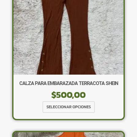
elegir
en
la
página
de
producto
CALZA PARA EMBARAZADA TERRACOTA SHEIN
$
500,00
Este
SELECCIONAR OPCIONES
producto
tiene
múltiples
variantes.